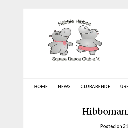
Skip
to
content
HOME
NEWS
CLUBABENDE
ÜB
Hibbomani
Posted on
31