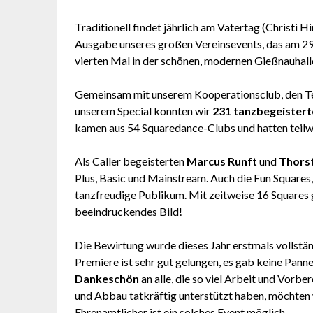
Traditionell findet jährlich am Vatertag (Christi 
Ausgabe unseres großen Vereinsevents, das am 29.
vierten Mal in der schönen, modernen Gießnauhall
Gemeinsam mit unserem Kooperationsclub, den Teckr
unserem Special konnten wir
231 tanzbegeistert
kamen aus 54 Squaredance-Clubs und hatten teilwe
Als Caller begeisterten
Marcus Runft
und
Thors
Plus, Basic und Mainstream. Auch die Fun Squares
tanzfreudige Publikum. Mit zeitweise 16 Squares gl
beeindruckendes Bild!
Die Bewirtung wurde dieses Jahr erstmals vollstä
Premiere ist sehr gut gelungen, es gab keine Pann
Dankeschön
an alle, die so viel Arbeit und Vorbe
und Abbau tatkräftig unterstützt haben, möchten
Ehrenamtlicher ist ein solches Event möglich.