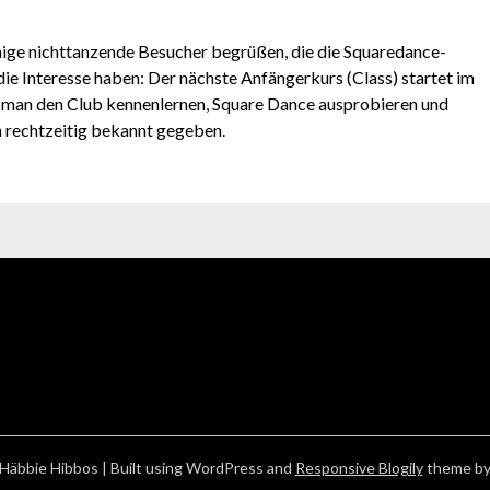
ige nichttanzende Besucher begrüßen, die die Squaredance-
 die Interesse haben: Der nächste Anfängerkurs (Class) startet im
 man den Club kennenlernen, Square Dance ausprobieren und
n rechtzeitig bekannt gegeben.
Häbbie Hibbos
| Built using WordPress and
Responsive Blogily
theme by