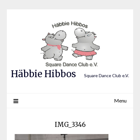
Skip
to
content
Häbbie Hibbos
Square Dance Club e.V.
Menu
IMG_3346