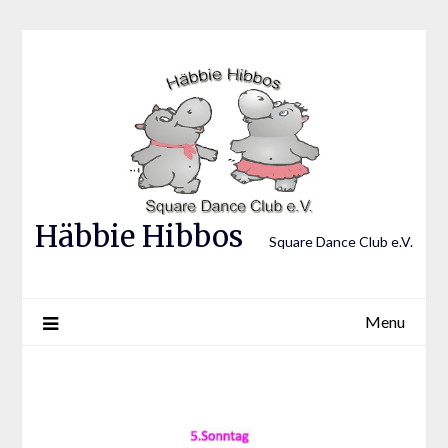
Skip
to
content
Häbbie Hibbos
Square Dance Club e.V.
Menu
News