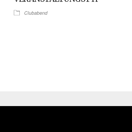
Clubabend
e Kalender
iCalendar