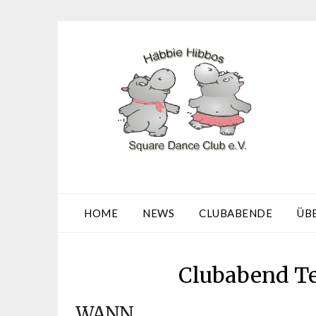
Skip
to
content
HOME
NEWS
CLUBABENDE
ÜB
Clubabend Te
WANN