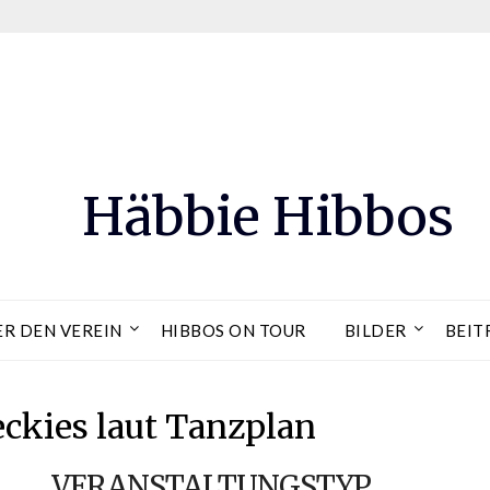
Häbbie Hibbos
ER DEN VEREIN
HIBBOS ON TOUR
BILDER
BEIT
ckies laut Tanzplan
VERANSTALTUNGSTYP