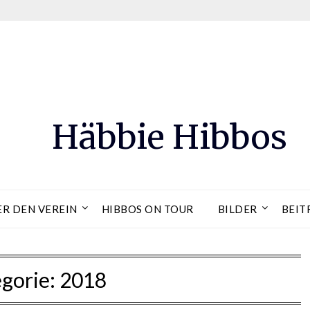
Häbbie Hibbos
ER DEN VEREIN
HIBBOS ON TOUR
BILDER
BEIT
gorie:
2018