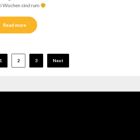
ei Wochen sind rum
Read more
1
2
3
Next