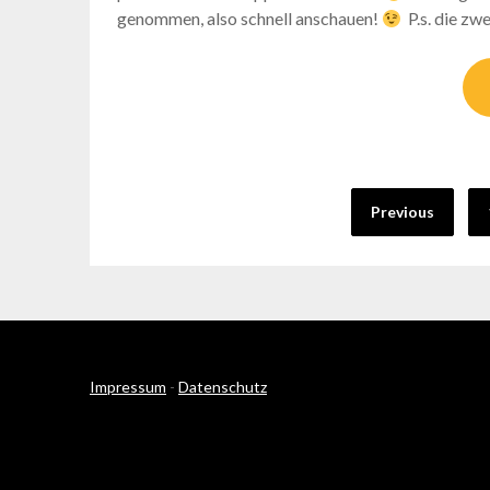
genommen, also schnell anschauen!
P.s. die zw
Seitennummerierung
Previous
der
Beiträge
Impressum
-
Datenschutz